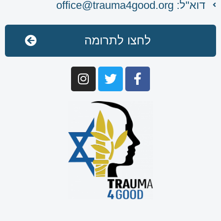
דוא"ל: office@trauma4good.org
לחצו לתרומה