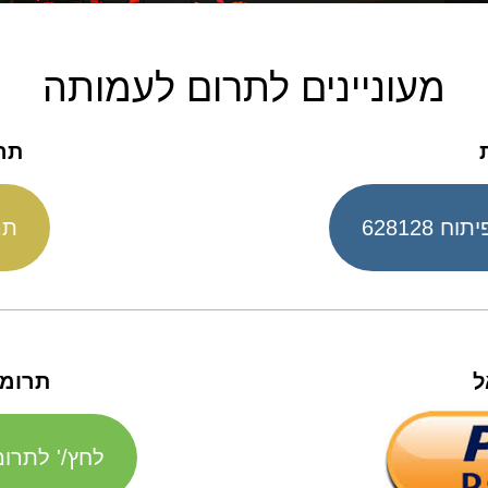
מעוניינים לתרום לעמותה
תר
תר
ל
תרומה
לחץ/' לתרו